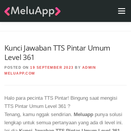
Skip
Menu
to
content
APPS
TEAM
CONTACT
FAQ
BLOG
Kunci Jawaban TTS Pintar Umum
Level 361
POSTED ON
19 SEPTEMBER 2023
BY
ADMIN
MELUAPP.COM
Halo para pecinta TTS Pintar! Bingung saat mengisi
TTS Pintar Umum Level 361 ?
Tenang, kamu nggak sendirian.
Meluapp
punya solusi
lengkap untuk semua pertanyaan yang ada di level ini.
Ini dia
Kunci Jawaban TTS Pintar Umum Level 361
.