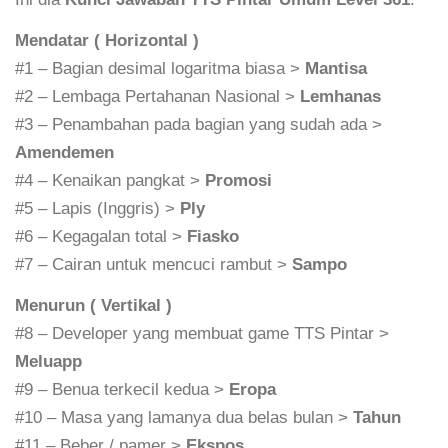
Mendatar ( Horizontal )
#1 – Bagian desimal logaritma biasa >
Mantisa
#2 – Lembaga Pertahanan Nasional >
Lemhanas
#3 – Penambahan pada bagian yang sudah ada >
Amendemen
#4 – Kenaikan pangkat >
Promosi
#5 – Lapis (Inggris) >
Ply
#6 – Kegagalan total >
Fiasko
#7 – Cairan untuk mencuci rambut >
Sampo
Menurun ( Vertikal )
#8 – Developer yang membuat game TTS Pintar >
Meluapp
#9 – Benua terkecil kedua >
Eropa
#10 – Masa yang lamanya dua belas bulan >
Tahun
#11 – Beber / pamer >
Ekspos