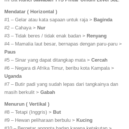
Mendatar ( Horizontal )
#1 – Gelar atau kata sapaan untuk raja >
Baginda
#2 – Cahaya >
Nur
#3 – Tidak beres / tidak enak badan >
Renyang
#4 – Mamalia laut besar, bernapas dengan paru-paru >
Paus
#5 – Sinar yang dapat ditangkap mata >
Cercah
#6 – Negara di Afrika Timur, beribu kota Kampala >
Uganda
#7 – Butir padi yang sudah lepas dari tangkainya dan
masih berkulit >
Gabah
Menurun ( Vertikal )
#8 – Tetapi (Inggris) >
But
#9 – Hewan peliharaan berbulu >
Kucing
#10 – Bergetar anggota badan karena ketakutan >