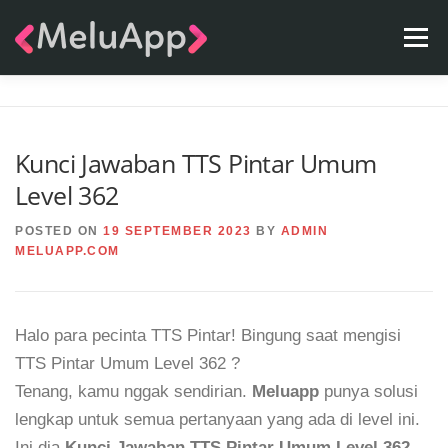
Skip
Menu
to
content
APPS
TEAM
CONTACT
FAQ
BLOG
Kunci Jawaban TTS Pintar Umum
Level 362
POSTED ON
19 SEPTEMBER 2023
BY
ADMIN
MELUAPP.COM
Halo para pecinta TTS Pintar! Bingung saat mengisi
TTS Pintar Umum Level 362 ?
Tenang, kamu nggak sendirian.
Meluapp
punya solusi
lengkap untuk semua pertanyaan yang ada di level ini.
Ini dia
Kunci Jawaban TTS Pintar Umum Level 362
.