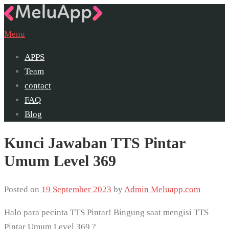
Skip
to
Menu
content
APPS
Team
contact
FAQ
Blog
Kunci Jawaban TTS Pintar
Umum Level 369
Posted on
19 September 2023
by
Admin Meluapp.com
Halo para pecinta TTS Pintar! Bingung saat mengisi TTS
Pintar Umum Level 369 ?