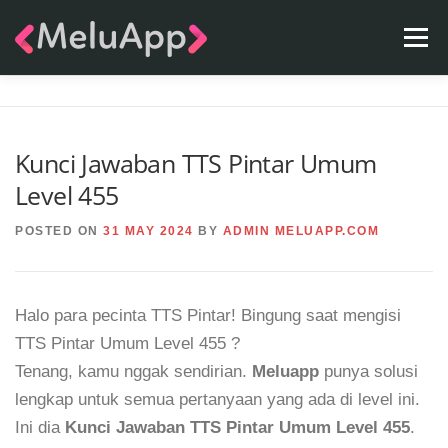
Skip
Menu
to
content
APPS
TEAM
CONTACT
FAQ
BLOG
Kunci Jawaban TTS Pintar Umum
Level 455
POSTED ON
31 MAY 2024
BY
ADMIN MELUAPP.COM
Halo para pecinta TTS Pintar! Bingung saat mengisi
TTS Pintar Umum Level 455 ?
Tenang, kamu nggak sendirian.
Meluapp
punya solusi
lengkap untuk semua pertanyaan yang ada di level ini.
Ini dia
Kunci Jawaban TTS Pintar Umum Level 455
.