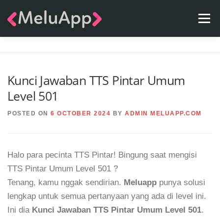
Skip
Menu
to
content
APPS
TEAM
CONTACT
FAQ
BLOG
Kunci Jawaban TTS Pintar Umum
Level 501
POSTED ON
6 OCTOBER 2024
BY
ADMIN MELUAPP.COM
Halo para pecinta TTS Pintar! Bingung saat mengisi
TTS Pintar Umum Level 501 ?
Tenang, kamu nggak sendirian.
Meluapp
punya solusi
lengkap untuk semua pertanyaan yang ada di level ini.
Ini dia
Kunci Jawaban TTS Pintar Umum Level 501
.