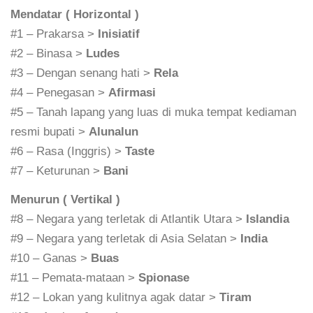
Mendatar ( Horizontal )
#1 – Prakarsa >
Inisiatif
#2 – Binasa >
Ludes
#3 – Dengan senang hati >
Rela
#4 – Penegasan >
Afirmasi
#5 – Tanah lapang yang luas di muka tempat kediaman
resmi bupati >
Alunalun
#6 – Rasa (Inggris) >
Taste
#7 – Keturunan >
Bani
Menurun ( Vertikal )
#8 – Negara yang terletak di Atlantik Utara >
Islandia
#9 – Negara yang terletak di Asia Selatan >
India
#10 – Ganas >
Buas
#11 – Pemata-mataan >
Spionase
#12 – Lokan yang kulitnya agak datar >
Tiram