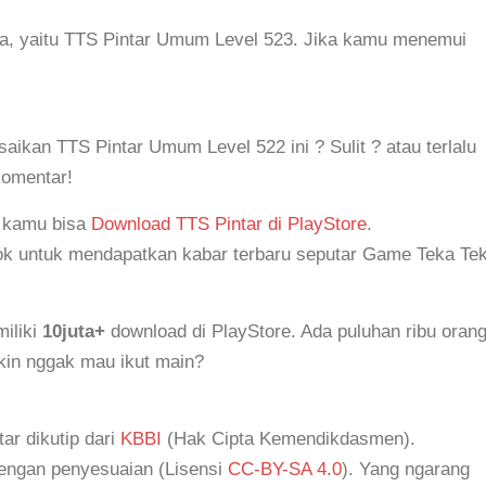
ya, yaitu TTS Pintar Umum Level 523. Jika kamu menemui
kan TTS Pintar Umum Level 522 ini ? Sulit ? atau terlalu
komentar!
, kamu bisa
Download TTS Pintar di PlayStore
.
k untuk mendapatkan kabar terbaru seputar Game Teka Tek
iliki
10juta+
download di PlayStore. Ada puluhan ribu oran
akin nggak mau ikut main?
tar dikutip dari
KBBI
(Hak Cipta Kemendikdasmen).
dengan penyesuaian (Lisensi
CC-BY-SA 4.0
). Yang ngarang