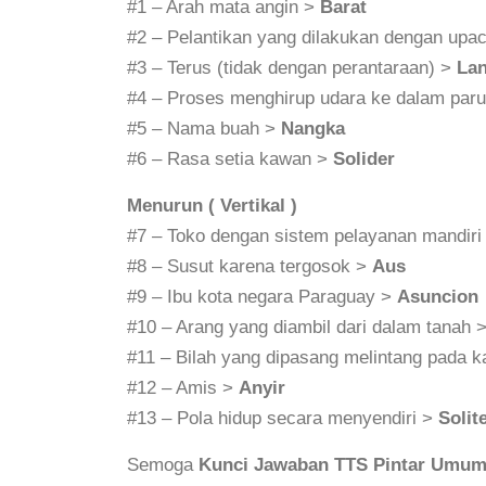
#1 – Arah mata angin >
Barat
#2 – Pelantikan yang dilakukan dengan upa
#3 – Terus (tidak dengan perantaraan) >
La
#4 – Proses menghirup udara ke dalam par
#5 – Nama buah >
Nangka
#6 – Rasa setia kawan >
Solider
Menurun ( Vertikal )
#7 – Toko dengan sistem pelayanan mandiri
#8 – Susut karena tergosok >
Aus
#9 – Ibu kota negara Paraguay >
Asuncion
#10 – Arang yang diambil dari dalam tanah 
#11 – Bilah yang dipasang melintang pada 
#12 – Amis >
Anyir
#13 – Pola hidup secara menyendiri >
Solit
Semoga
Kunci Jawaban TTS Pintar Umum