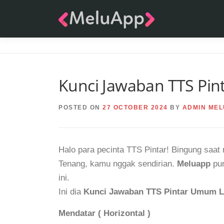
Skip
to
content
Kunci Jawaban TTS Pin
POSTED ON
27 OCTOBER 2024
BY
ADMIN MEL
Halo para pecinta TTS Pintar! Bingung saa
Tenang, kamu nggak sendirian.
Meluapp
pun
ini.
Ini dia
Kunci Jawaban TTS Pintar Umum L
Mendatar ( Horizontal )