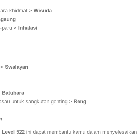
cara khidmat >
Wisuda
ngsung
u-paru >
Inhalasi
 >
Swalayan
>
Batubara
kasau untuk sangkutan genting >
Reng
er
 Level 522
ini dapat membantu kamu dalam menyelesaikan