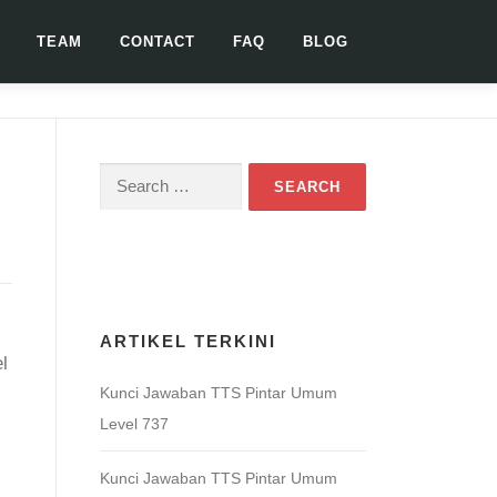
TEAM
CONTACT
FAQ
BLOG
Search
for:
Download Game TTS Pintar
ARTIKEL TERKINI
l
Kunci Jawaban TTS Pintar Umum
Level 737
Kunci Jawaban TTS Pintar Umum