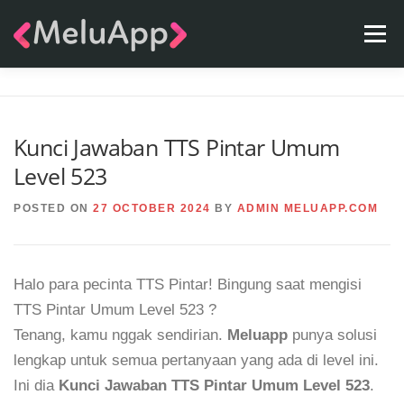
Skip
Menu
to
content
APPS
TEAM
CONTACT
FAQ
BLOG
Kunci Jawaban TTS Pintar Umum
Level 523
POSTED ON
27 OCTOBER 2024
BY
ADMIN MELUAPP.COM
Halo para pecinta TTS Pintar! Bingung saat mengisi
TTS Pintar Umum Level 523 ?
Tenang, kamu nggak sendirian.
Meluapp
punya solusi
lengkap untuk semua pertanyaan yang ada di level ini.
Ini dia
Kunci Jawaban TTS Pintar Umum Level 523
.