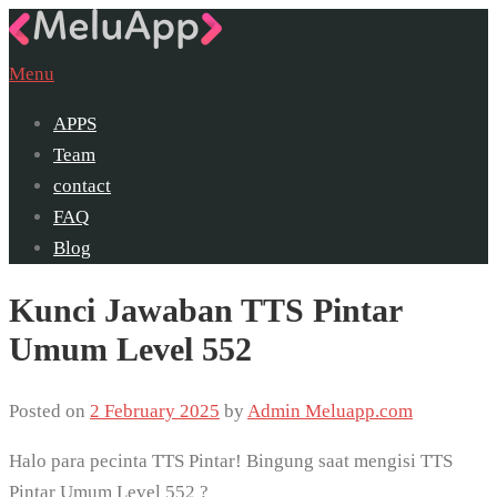
Skip
to
Menu
content
APPS
Team
contact
FAQ
Blog
Kunci Jawaban TTS Pintar
Umum Level 552
Posted on
2 February 2025
by
Admin Meluapp.com
Halo para pecinta TTS Pintar! Bingung saat mengisi TTS
Pintar Umum Level 552 ?