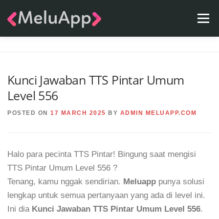
Skip
Menu
to
content
APPS
TEAM
CONTACT
FAQ
BLOG
Kunci Jawaban TTS Pintar Umum
Level 556
POSTED ON
17 MARCH 2025
BY
ADMIN MELUAPP.COM
Halo para pecinta TTS Pintar! Bingung saat mengisi
TTS Pintar Umum Level 556 ?
Tenang, kamu nggak sendirian.
Meluapp
punya solusi
lengkap untuk semua pertanyaan yang ada di level ini.
Ini dia
Kunci Jawaban TTS Pintar Umum Level 556
.