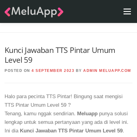
Skip
Menu
to
content
APPS
TEAM
CONTACT
FAQ
BLOG
Kunci Jawaban TTS Pintar Umum
Level 59
POSTED ON
4 SEPTEMBER 2023
BY
ADMIN MELUAPP.COM
Halo para pecinta TTS Pintar! Bingung saat mengisi
TTS Pintar Umum Level 59 ?
Tenang, kamu nggak sendirian.
Meluapp
punya solusi
lengkap untuk semua pertanyaan yang ada di level ini.
Ini dia
Kunci Jawaban TTS Pintar Umum Level 59
.