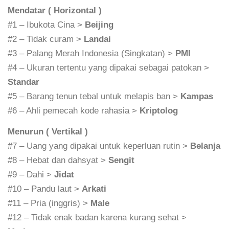
Mendatar ( Horizontal )
#1 – Ibukota Cina >
Beijing
#2 – Tidak curam >
Landai
#3 – Palang Merah Indonesia (Singkatan) >
PMI
#4 – Ukuran tertentu yang dipakai sebagai patokan >
Standar
#5 – Barang tenun tebal untuk melapis ban >
Kampas
#6 – Ahli pemecah kode rahasia >
Kriptolog
Menurun ( Vertikal )
#7 – Uang yang dipakai untuk keperluan rutin >
Belanja
#8 – Hebat dan dahsyat >
Sengit
#9 – Dahi >
Jidat
#10 – Pandu laut >
Arkati
#11 – Pria (inggris) >
Male
#12 – Tidak enak badan karena kurang sehat >