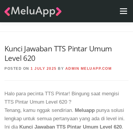
Skip
Menu
to
content
APPS
TEAM
CONTACT
FAQ
BLOG
Kunci Jawaban TTS Pintar Umum
Level 620
POSTED ON
1 JULY 2025
BY
ADMIN MELUAPP.COM
Halo para pecinta TTS Pintar! Bingung saat mengisi
TTS Pintar Umum Level 620 ?
Tenang, kamu nggak sendirian.
Meluapp
punya solusi
lengkap untuk semua pertanyaan yang ada di level ini.
Ini dia
Kunci Jawaban TTS Pintar Umum Level 620
.