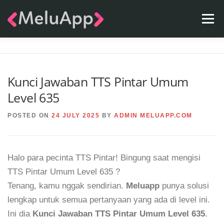
Skip
Menu
to
content
APPS
TEAM
CONTACT
FAQ
BLOG
Kunci Jawaban TTS Pintar Umum
Level 635
POSTED ON
24 JULY 2025
BY
ADMIN MELUAPP.COM
Halo para pecinta TTS Pintar! Bingung saat mengisi
TTS Pintar Umum Level 635 ?
Tenang, kamu nggak sendirian.
Meluapp
punya solusi
lengkap untuk semua pertanyaan yang ada di level ini.
Ini dia
Kunci Jawaban TTS Pintar Umum Level 635
.