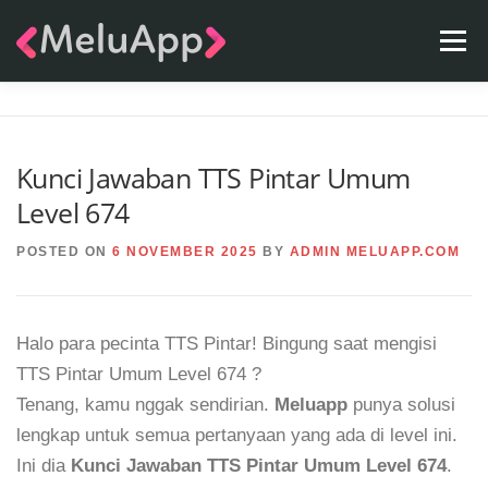
Skip
Menu
to
content
APPS
TEAM
CONTACT
FAQ
BLOG
Kunci Jawaban TTS Pintar Umum
Level 674
POSTED ON
6 NOVEMBER 2025
BY
ADMIN MELUAPP.COM
Halo para pecinta TTS Pintar! Bingung saat mengisi
TTS Pintar Umum Level 674 ?
Tenang, kamu nggak sendirian.
Meluapp
punya solusi
lengkap untuk semua pertanyaan yang ada di level ini.
Ini dia
Kunci Jawaban TTS Pintar Umum Level 674
.