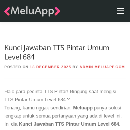
Skip
Menu
to
content
APPS
TEAM
CONTACT
FAQ
BLOG
Kunci Jawaban TTS Pintar Umum
Level 684
POSTED ON
18 DECEMBER 2025
BY
ADMIN MELUAPP.COM
Halo para pecinta TTS Pintar! Bingung saat mengisi
TTS Pintar Umum Level 684 ?
Tenang, kamu nggak sendirian.
Meluapp
punya solusi
lengkap untuk semua pertanyaan yang ada di level ini.
Ini dia
Kunci Jawaban TTS Pintar Umum Level 684
.