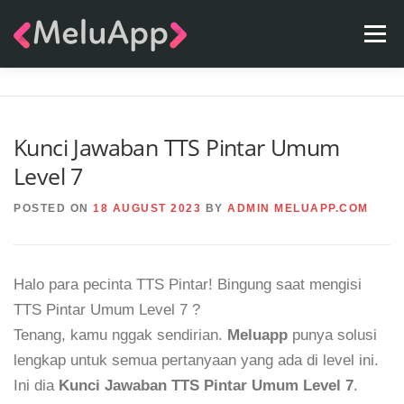
Skip
Menu
to
content
APPS
TEAM
CONTACT
FAQ
BLOG
Kunci Jawaban TTS Pintar Umum
Level 7
POSTED ON
18 AUGUST 2023
BY
ADMIN MELUAPP.COM
Halo para pecinta TTS Pintar! Bingung saat mengisi
TTS Pintar Umum Level 7 ?
Tenang, kamu nggak sendirian.
Meluapp
punya solusi
lengkap untuk semua pertanyaan yang ada di level ini.
Ini dia
Kunci Jawaban TTS Pintar Umum Level 7
.