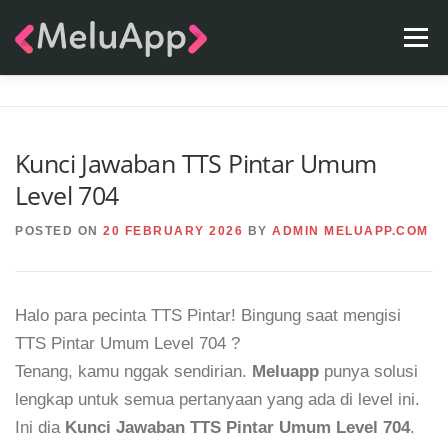
Skip
Menu
to
content
APPS
TEAM
CONTACT
FAQ
BLOG
Kunci Jawaban TTS Pintar Umum
Level 704
POSTED ON
20 FEBRUARY 2026
BY
ADMIN MELUAPP.COM
Halo para pecinta TTS Pintar! Bingung saat mengisi
TTS Pintar Umum Level 704 ?
Tenang, kamu nggak sendirian.
Meluapp
punya solusi
lengkap untuk semua pertanyaan yang ada di level ini.
Ini dia
Kunci Jawaban TTS Pintar Umum Level 704
.