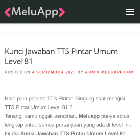
Skip
Menu
to
content
APPS
TEAM
CONTACT
FAQ
BLOG
Kunci Jawaban TTS Pintar Umum
Level 81
POSTED ON
4 SEPTEMBER 2023
BY
ADMIN MELUAPP.COM
Halo para pecinta TTS Pintar! Bingung saat mengisi
TTS Pintar Umum Level 81 ?
Tenang, kamu nggak sendirian.
Meluapp
punya solusi
lengkap untuk semua pertanyaan yang ada di level ini.
Ini dia
Kunci Jawaban TTS Pintar Umum Level 81
.