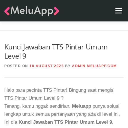
Skip
Menu
to
content
APPS
TEAM
CONTACT
FAQ
BLOG
Kunci Jawaban TTS Pintar Umum
Level 9
POSTED ON
18 AUGUST 2023
BY
ADMIN MELUAPP.COM
Halo para pecinta TTS Pintar! Bingung saat mengisi
TTS Pintar Umum Level 9 ?
Tenang, kamu nggak sendirian.
Meluapp
punya solusi
lengkap untuk semua pertanyaan yang ada di level ini.
Ini dia
Kunci Jawaban TTS Pintar Umum Level 9
.