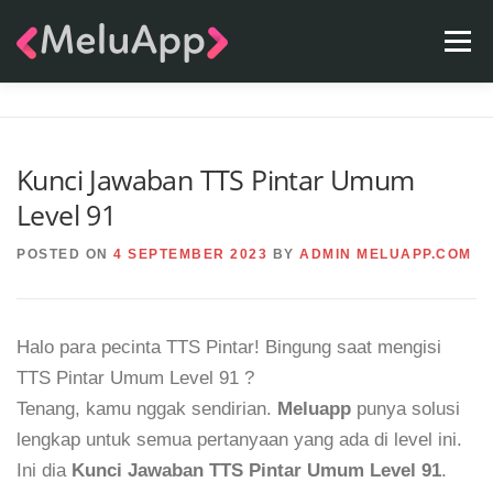
Skip
Menu
to
content
APPS
TEAM
CONTACT
FAQ
BLOG
Kunci Jawaban TTS Pintar Umum
Level 91
POSTED ON
4 SEPTEMBER 2023
BY
ADMIN MELUAPP.COM
Halo para pecinta TTS Pintar! Bingung saat mengisi
TTS Pintar Umum Level 91 ?
Tenang, kamu nggak sendirian.
Meluapp
punya solusi
lengkap untuk semua pertanyaan yang ada di level ini.
Ini dia
Kunci Jawaban TTS Pintar Umum Level 91
.